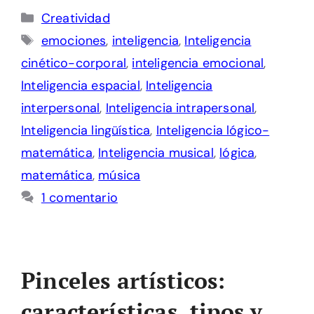
Categorías
Creatividad
Etiquetas
emociones
,
inteligencia
,
Inteligencia
cinético-corporal
,
inteligencia emocional
,
Inteligencia espacial
,
Inteligencia
interpersonal
,
Inteligencia intrapersonal
,
Inteligencia lingüística
,
Inteligencia lógico-
matemática
,
Inteligencia musical
,
lógica
,
matemática
,
música
1 comentario
Pinceles artísticos:
características, tipos y