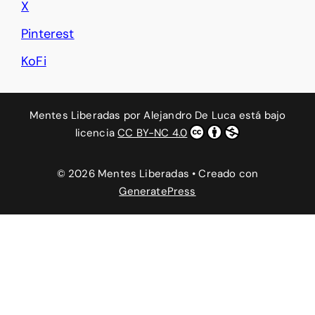
X
Pinterest
KoFi
Mentes Liberadas
por
Alejandro De Luca
está bajo
licencia
CC BY-NC 4.0
© 2026 Mentes Liberadas
• Creado con
GeneratePress