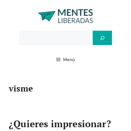
Saltar
al
contenido
Bus
Menú
visme
¿Quieres impresionar?