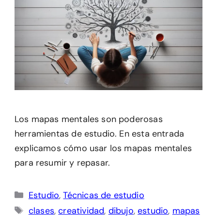
Los mapas mentales son poderosas
herramientas de estudio. En esta entrada
explicamos cómo usar los mapas mentales
para resumir y repasar.
Categorías
Estudio
,
Técnicas de estudio
Etiquetas
clases
,
creatividad
,
dibujo
,
estudio
,
mapas