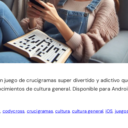
 juego de crucigramas super divertido y adictivo q
cimientos de cultura general. Disponible para Androi
r
,
codycross
,
crucigramas
,
cultura
,
cultura general
,
iOS
,
juego