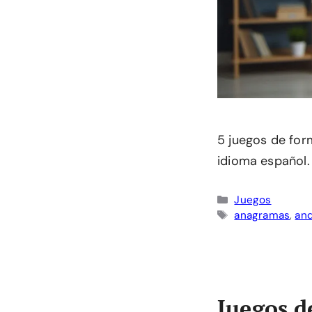
5 juegos de form
idioma español.
Categorías
Juegos
Etiquetas
anagramas
,
an
Juegos d