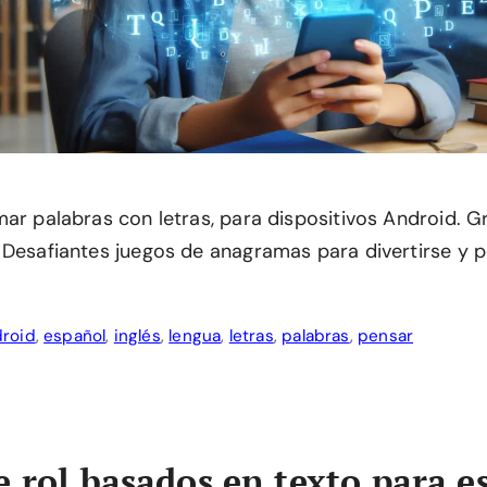
ar palabras con letras, para dispositivos Android. G
 Desafiantes juegos de anagramas para divertirse y p
droid
,
español
,
inglés
,
lengua
,
letras
,
palabras
,
pensar
e rol basados en texto para e