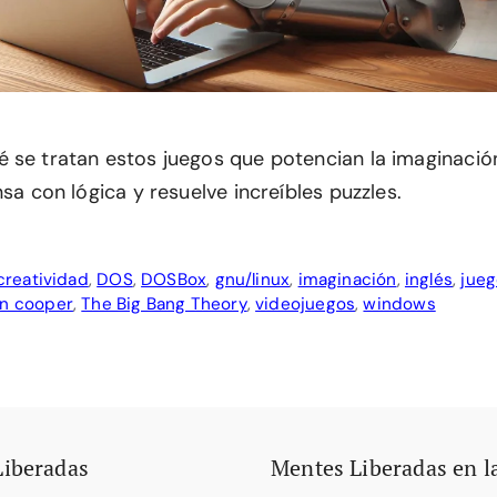
 se tratan estos juegos que potencian la imaginación
nsa con lógica y resuelve increíbles puzzles.
creatividad
,
DOS
,
DOSBox
,
gnu/linux
,
imaginación
,
inglés
,
jue
n cooper
,
The Big Bang Theory
,
videojuegos
,
windows
Liberadas
Mentes Liberadas en l