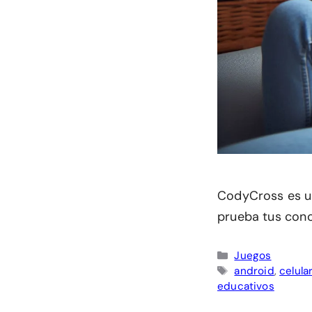
CodyCross es un
prueba tus cono
Categorías
Juegos
Etiquetas
android
,
celula
educativos