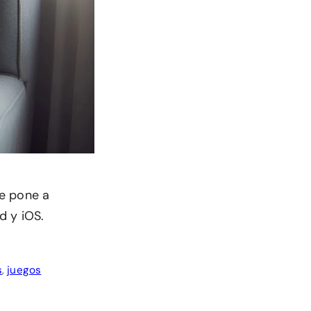
ue pone a
d y iOS.
s
,
juegos