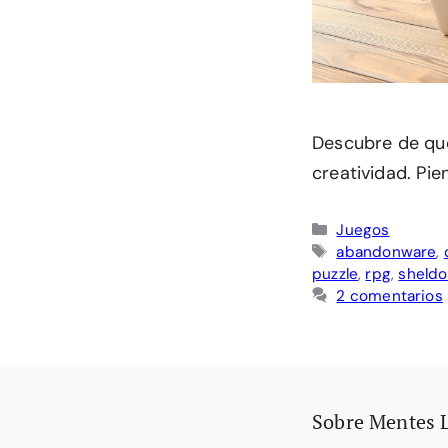
Descubre de qué
creatividad. Pie
Categorías
Juegos
Etiquetas
abandonware
,
puzzle
,
rpg
,
sheldo
2 comentarios
Sobre Mentes 