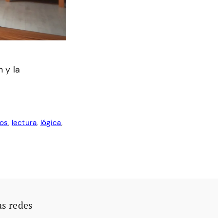
 y la
gos
,
lectura
,
lógica
,
as redes