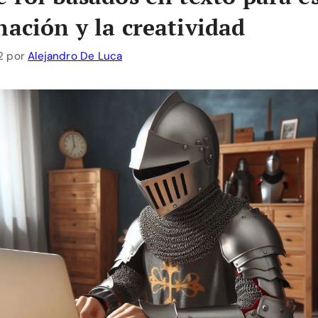
nación y la creatividad
2
por
Alejandro De Luca