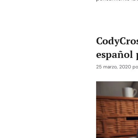
CodyCros
español 
25 marzo, 2020
p