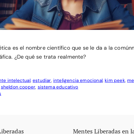
tica es el nombre científico que se le da a la comú
fica. ¿De qué se trata realmente?
te intelectual
,
estudiar
,
inteligencia emocional
,
kim peek
,
me
,
sheldon cooper
,
sistema educativo
s
Liberadas
Mentes Liberadas en l