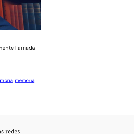
nmente llamada
moria
,
memoria
as redes