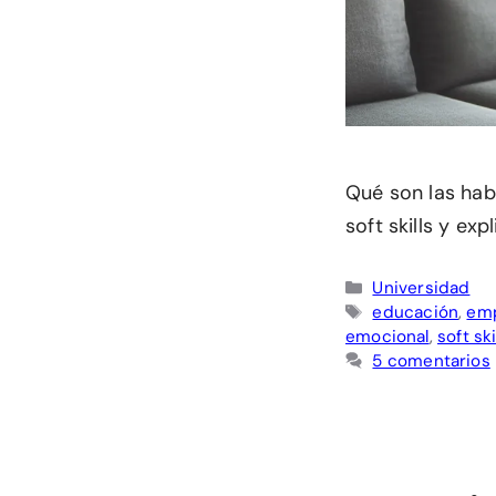
Qué son las habi
soft skills y ex
Categorías
Universidad
Etiquetas
educación
,
emp
emocional
,
soft ski
5 comentarios