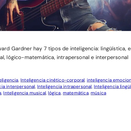
ard Gardner hay 7 tipos de inteligencia: lingüística, e
al, lógico-matemática, intrapersonal e interpersonal
eligencia
,
Inteligencia cinético-corporal
,
inteligencia emocion
cia interpersonal
,
Inteligencia intrapersonal
,
Inteligencia lingü
a
,
Inteligencia musical
,
lógica
,
matemática
,
música