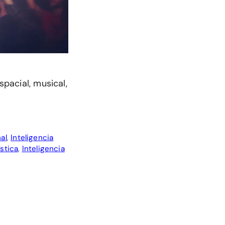
spacial, musical,
al
,
Inteligencia
ística
,
Inteligencia