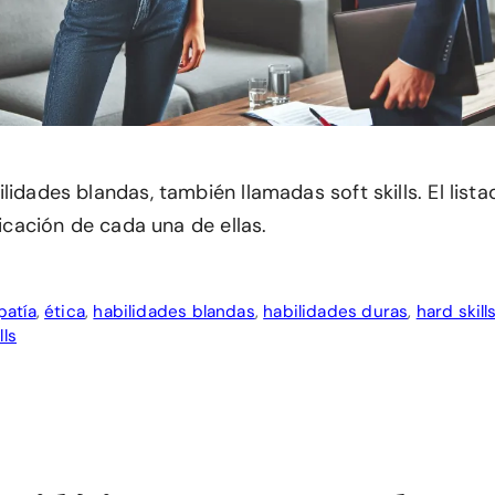
lidades blandas, también llamadas soft skills. El list
plicación de cada una de ellas.
atía
,
ética
,
habilidades blandas
,
habilidades duras
,
hard skill
lls