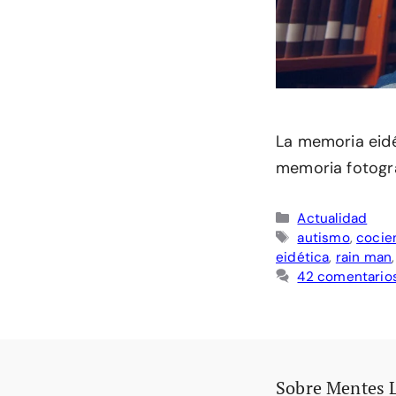
La memoria eidé
memoria fotográ
Categorías
Actualidad
Etiquetas
autismo
,
cocien
eidética
,
rain man
42 comentario
Sobre Mentes 