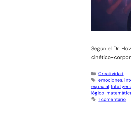
Según el Dr. How
cinético-corpor
Categorías
Creatividad
Etiquetas
emociones
,
int
espacial
,
Inteligen
lógico-matemátic
1 comentario