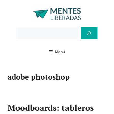
Saltar
al
contenido
Bus
Menú
adobe photoshop
Moodboards: tableros