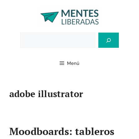
Saltar
al
contenido
Bus
Menú
adobe illustrator
Moodboards: tableros