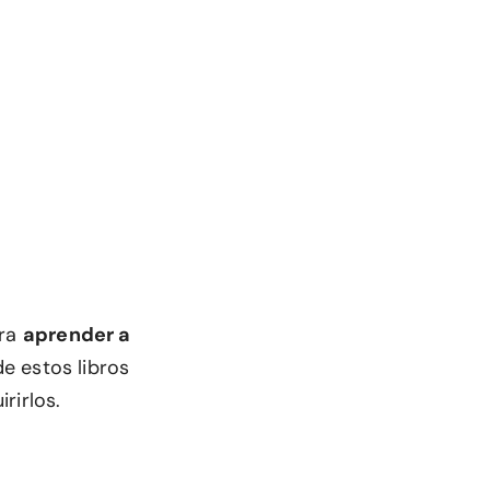
ra
aprender a
de estos libros
rirlos.