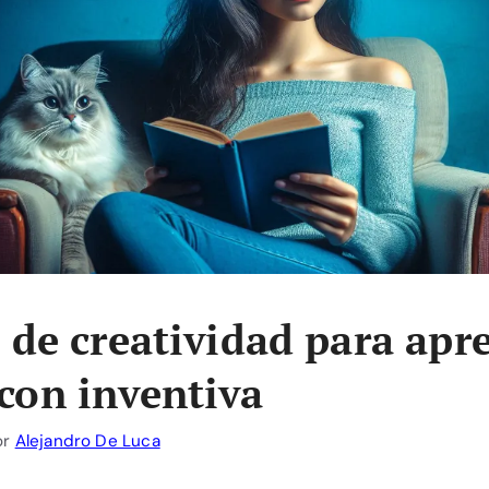
s de creatividad para apr
con inventiva
or
Alejandro De Luca