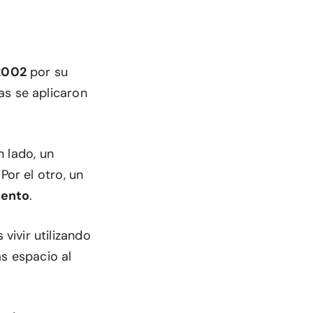
2002
por su
as se aplicaron
n lado, un
Por el otro, un
lento
.
ivir utilizando
ás espacio al