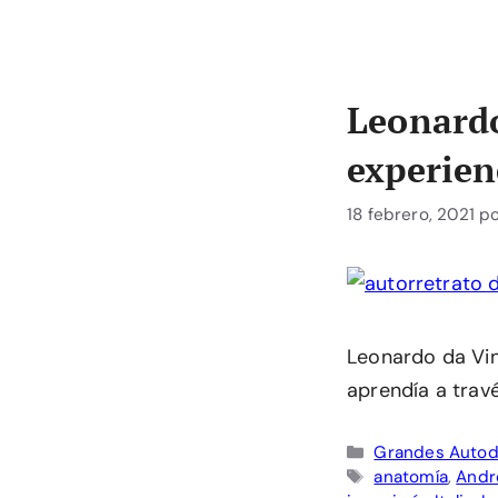
Leonardo
experien
18 febrero, 2021
p
Leonardo da Vin
aprendía a trav
Categorías
Grandes Autod
Etiquetas
anatomía
,
Andr