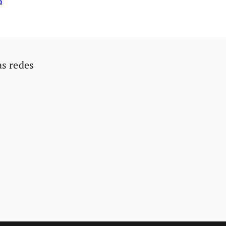
a
as redes