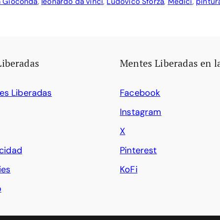
a Gioconda
,
leonardo da vinci
,
Ludovico Sforza
,
Médici
,
pintur
Liberadas
Mentes Liberadas en l
es Liberadas
Facebook
Instagram
X
acidad
Pinterest
ies
KoFi
o