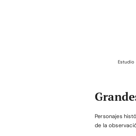
Saltar
al
contenido
Estudio
Grande
Personajes hist
de la observaci