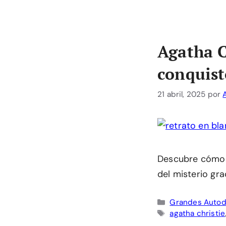
Agatha C
conquistó
21 abril, 2025
por
Descubre cómo Ag
del misterio gra
Categorías
Grandes Autod
Etiquetas
agatha christie