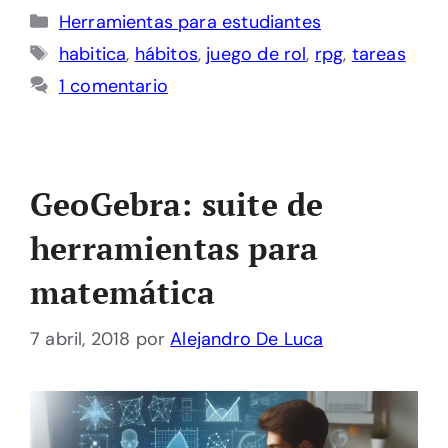
Categorías
Herramientas para estudiantes
Etiquetas
habitica
,
hábitos
,
juego de rol
,
rpg
,
tareas
1 comentario
GeoGebra: suite de
herramientas para
matemática
7 abril, 2018
por
Alejandro De Luca