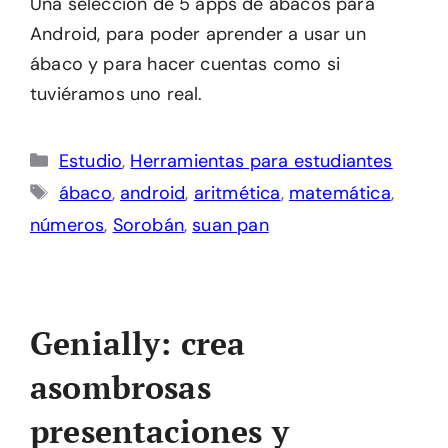
Una selección de 5 apps de ábacos para
Android, para poder aprender a usar un
ábaco y para hacer cuentas como si
tuviéramos uno real.
Categorías
Estudio
,
Herramientas para estudiantes
Etiquetas
ábaco
,
android
,
aritmética
,
matemática
,
números
,
Sorobán
,
suan pan
Genially: crea
asombrosas
presentaciones y