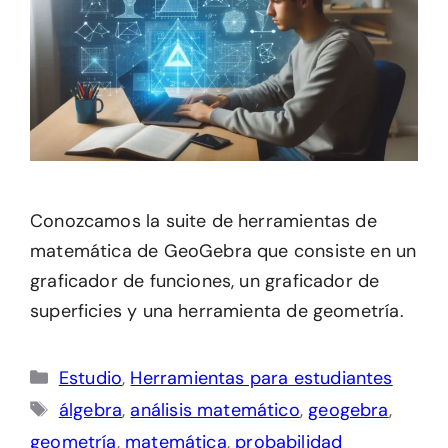
Conozcamos la suite de herramientas de
matemática de GeoGebra que consiste en un
graficador de funciones, un graficador de
superficies y una herramienta de geometría.
Categorías
Estudio
,
Herramientas para estudiantes
Etiquetas
álgebra
,
análisis matemático
,
geogebra
,
geometría
,
matemática
,
probabilidad