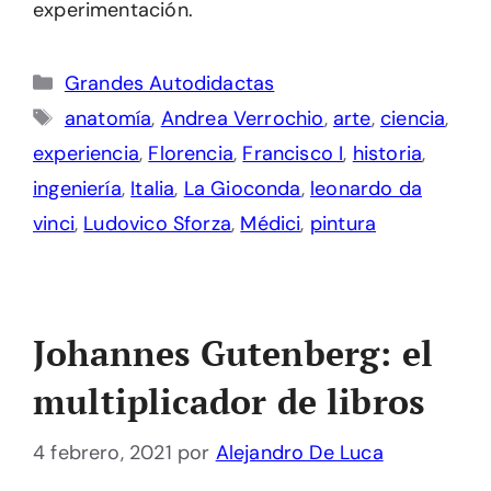
experimentación.
Categorías
Grandes Autodidactas
Etiquetas
anatomía
,
Andrea Verrochio
,
arte
,
ciencia
,
experiencia
,
Florencia
,
Francisco I
,
historia
,
ingeniería
,
Italia
,
La Gioconda
,
leonardo da
vinci
,
Ludovico Sforza
,
Médici
,
pintura
Johannes Gutenberg: el
multiplicador de libros
4 febrero, 2021
por
Alejandro De Luca