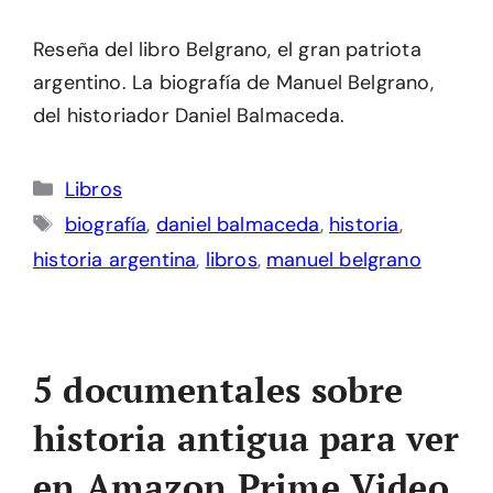
Reseña del libro Belgrano, el gran patriota
argentino. La biografía de Manuel Belgrano,
del historiador Daniel Balmaceda.
Categorías
Libros
Etiquetas
biografía
,
daniel balmaceda
,
historia
,
historia argentina
,
libros
,
manuel belgrano
5 documentales sobre
historia antigua para ver
en Amazon Prime Video