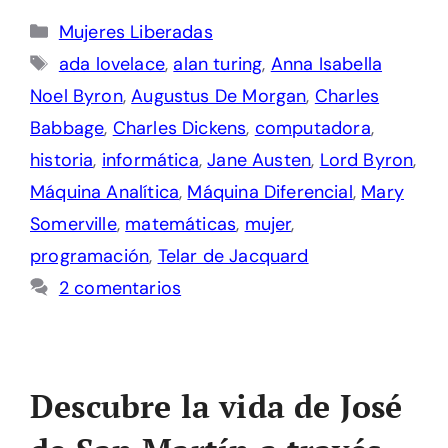
Categorías
Mujeres Liberadas
Etiquetas
ada lovelace
,
alan turing
,
Anna Isabella
Noel Byron
,
Augustus De Morgan
,
Charles
Babbage
,
Charles Dickens
,
computadora
,
historia
,
informática
,
Jane Austen
,
Lord Byron
,
Máquina Analítica
,
Máquina Diferencial
,
Mary
Somerville
,
matemáticas
,
mujer
,
programación
,
Telar de Jacquard
2 comentarios
Descubre la vida de José