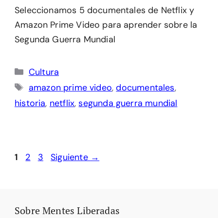
Seleccionamos 5 documentales de Netflix y
Amazon Prime Video para aprender sobre la
Segunda Guerra Mundial
Categorías
Cultura
Etiquetas
amazon prime video
,
documentales
,
historia
,
netflix
,
segunda guerra mundial
Página
Página
Página
1
2
3
Siguiente
→
Sobre Mentes Liberadas