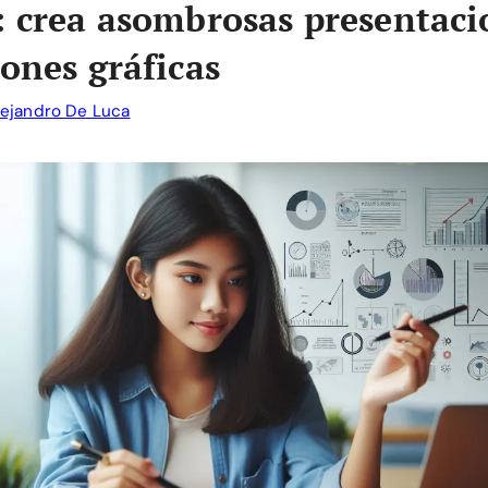
: crea asombrosas presentaci
iones gráficas
lejandro De Luca