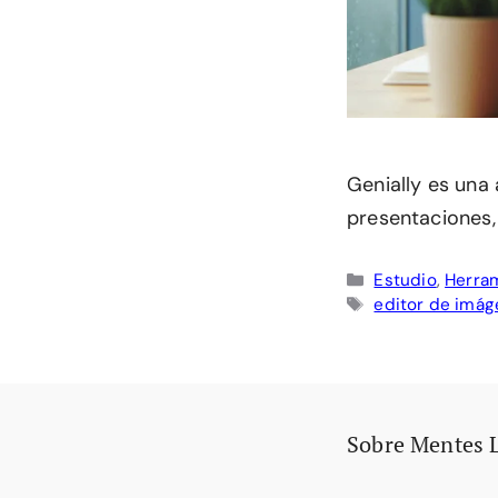
Genially es una
presentaciones, 
Categorías
Estudio
,
Herram
Etiquetas
editor de imá
Sobre Mentes 