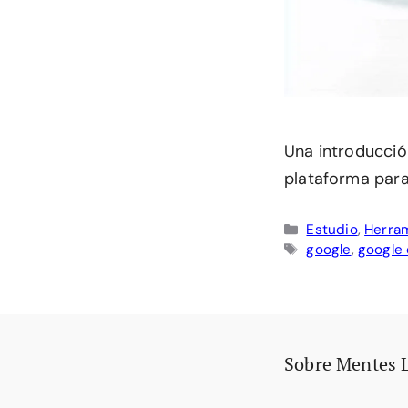
Una introducció
plataforma para
Categorías
Estudio
,
Herram
Etiquetas
google
,
google 
Sobre Mentes 