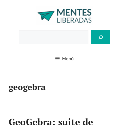
Saltar
al
contenido
Bus
Menú
geogebra
GeoGebra: suite de