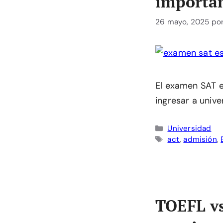
importan
26 mayo, 2025
po
El examen SAT 
ingresar a univ
Categorías
Universidad
Etiquetas
act
,
admisión
,
TOEFL vs