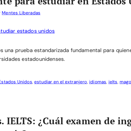
te para estudiar en Estados
r
Mentes Liberadas
es una prueba estandarizada fundamental para quien
ersidades estadounidenses.
Estados Unidos
,
estudiar en el extranjero
,
idiomas
,
ielts
,
mago
. IELTS: ¿Cuál examen de ing