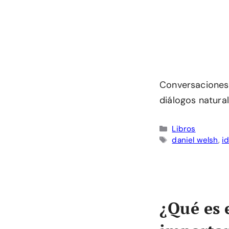
Conversaciones 
diálogos natura
Categorías
Libros
Etiquetas
daniel welsh
,
i
¿Qué es 