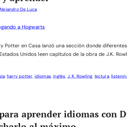
Alejandro De Luca
rry Potter en Casa lanzó una sección donde diferentes
Estados Unidos leen capítulos de la obra de J.K. Rowl
sía
,
harry potter
,
idiomas
,
inglés
,
J. K. Rowling
,
lectura
,
listenin
 para aprender idiomas con 
charlo al máximo