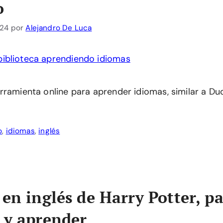
o
024
por
Alejandro De Luca
rramienta online para aprender idiomas, similar a Duo
o
,
idiomas
,
inglés
 en inglés de Harry Potter, p
 y aprender