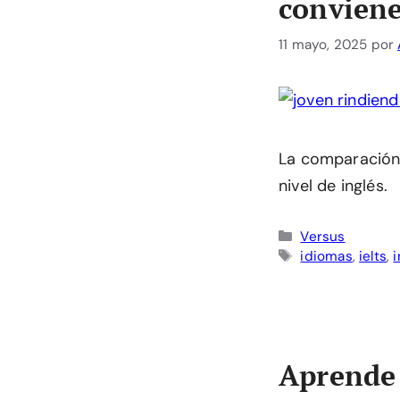
convien
11 mayo, 2025
por
La comparación 
nivel de inglés.
Categorías
Versus
Etiquetas
idiomas
,
ielts
,
i
Aprende 