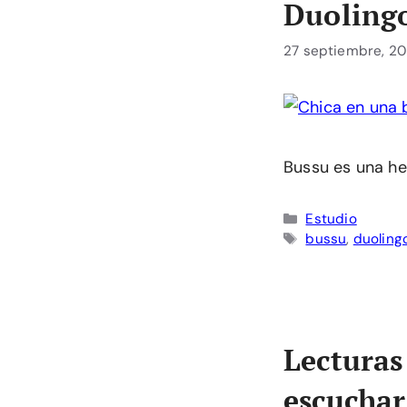
Duoling
27 septiembre, 2
Bussu es una he
Categorías
Estudio
Etiquetas
bussu
,
duoling
Lecturas
escuchar