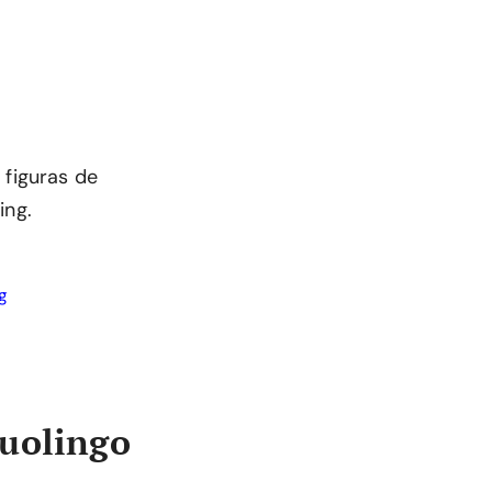
 figuras de
ing.
g
Duolingo