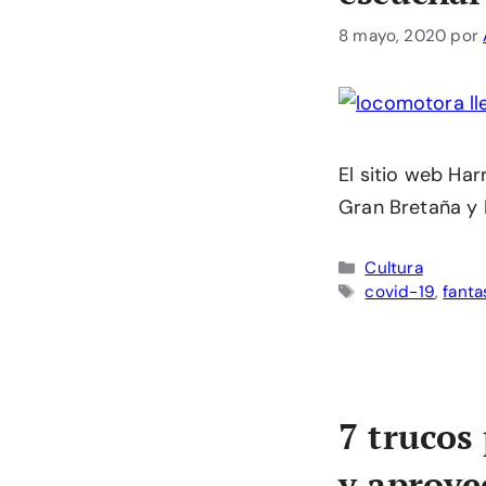
8 mayo, 2020
por
El sitio web Ha
Gran Bretaña y 
Categorías
Cultura
Etiquetas
covid-19
,
fanta
7 trucos
y aprove