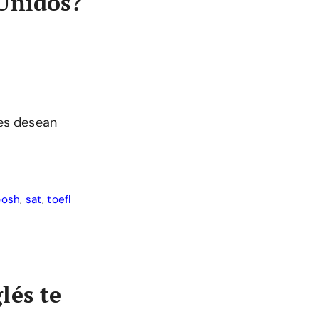
 Unidos?
es desean
osh
,
sat
,
toefl
lés te