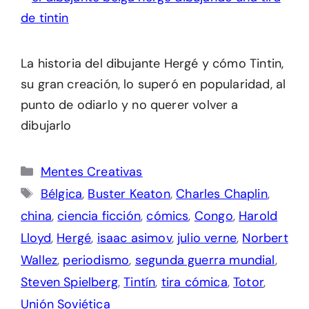
La historia del dibujante Hergé y cómo Tintin,
su gran creación, lo superó en popularidad, al
punto de odiarlo y no querer volver a
dibujarlo
Categorías
Mentes Creativas
Etiquetas
Bélgica
,
Buster Keaton
,
Charles Chaplin
,
china
,
ciencia ficción
,
cómics
,
Congo
,
Harold
Lloyd
,
Hergé
,
isaac asimov
,
julio verne
,
Norbert
Wallez
,
periodismo
,
segunda guerra mundial
,
Steven Spielberg
,
Tintín
,
tira cómica
,
Totor
,
Unión Soviética