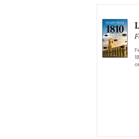
F
F
1
o