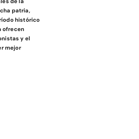
les de la
cha patria,
íodo histórico
a ofrecen
nistas y el
er mejor