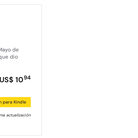
 Mayo de
 que dio
94
US$ 10
 para Kindle
ima actualización