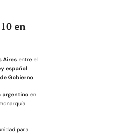
810 en
 Aires
entre el
rey español
a de Gobierno
.
a argentino
en
a monarquía
unidad para