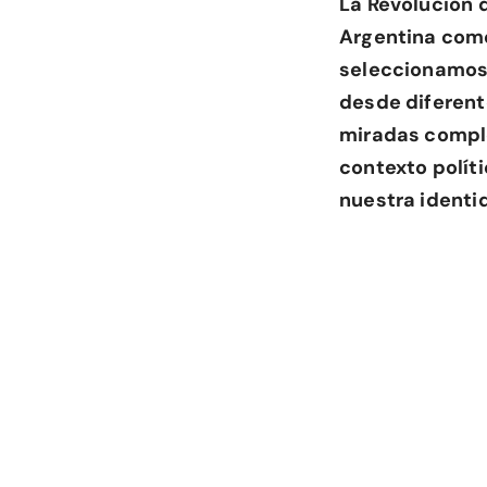
La Revolución 
Argentina como
seleccionamos 
desde diferent
miradas comple
contexto polít
nuestra identi