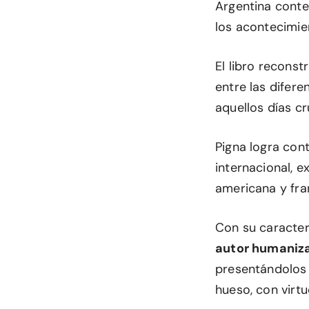
Argentina cont
los acontecimie
El libro recons
entre las difere
aquellos días cr
Pigna logra con
internacional, e
americana y fra
Con su caracterí
autor humaniza
presentándolos
hueso, con virt