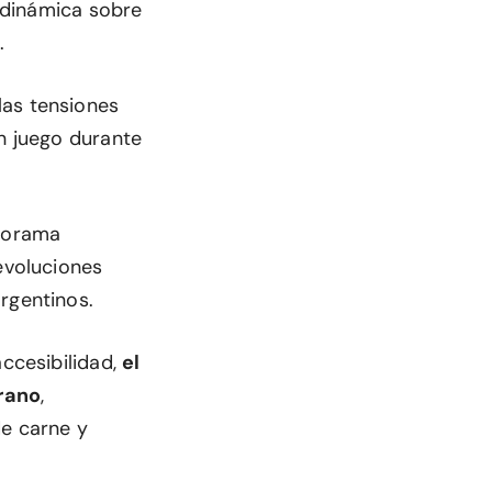
 dinámica sobre
.
las tensiones
en juego durante
anorama
revoluciones
rgentinos.
accesibilidad,
el
rano
,
e carne y