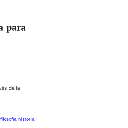
a para
vés de la
,
filosofía
,
historia
,