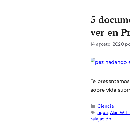
5 docume
ver en P
14 agosto, 2020
p
Te presentamos
sobre vida subm
Categorías
Ciencia
Etiquetas
agua
,
Alan Will
relajación