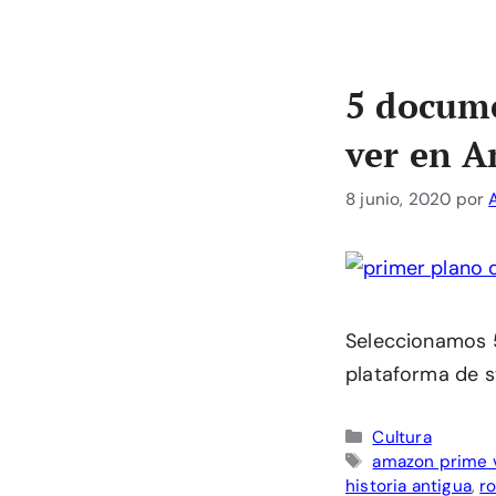
5 docume
ver en 
8 junio, 2020
por
Seleccionamos 5
plataforma de 
Categorías
Cultura
Etiquetas
amazon prime 
historia antigua
,
r