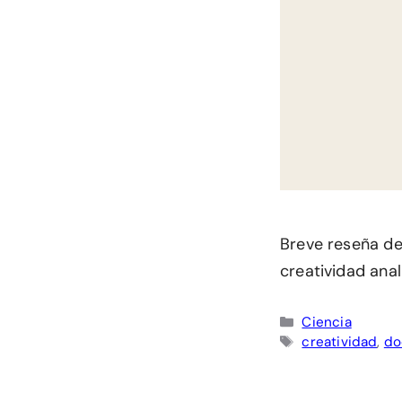
Breve reseña de
creatividad ana
Categorías
Ciencia
Etiquetas
creatividad
,
do