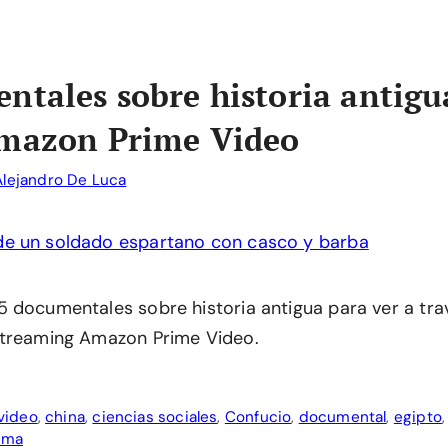
ntales sobre historia antigu
Amazon Prime Video
Alejandro De Luca
 documentales sobre historia antigua para ver a tra
streaming Amazon Prime Video.
video
,
china
,
ciencias sociales
,
Confucio
,
documental
,
egipto
oma