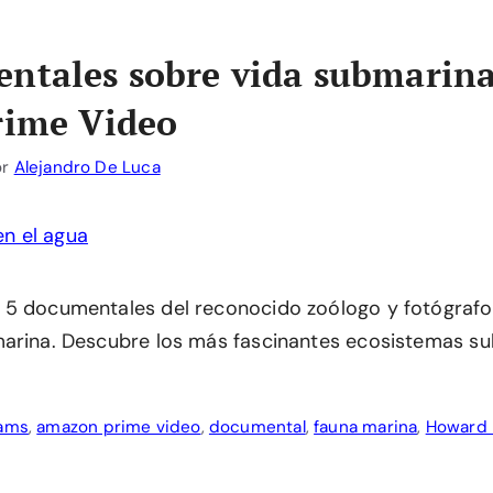
ntales sobre vida submarina
rime Video
or
Alejandro De Luca
 5 documentales del reconocido zoólogo y fotógrafo
arina. Descubre los más fascinantes ecosistemas s
iams
,
amazon prime video
,
documental
,
fauna marina
,
Howard 