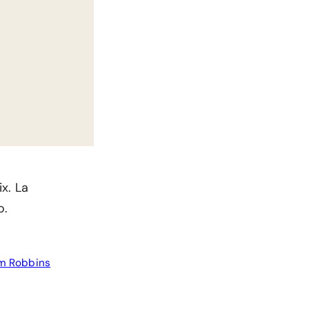
x. La
o.
m Robbins