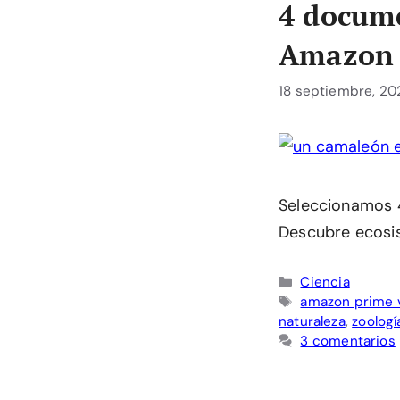
4 docume
Amazon 
18 septiembre, 20
Seleccionamos 
Descubre ecosis
Categorías
Ciencia
Etiquetas
amazon prime 
naturaleza
,
zoologí
3 comentarios