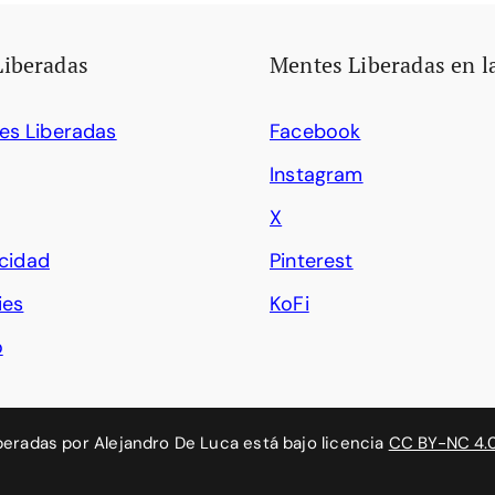
Liberadas
Mentes Liberadas en l
es Liberadas
Facebook
Instagram
X
acidad
Pinterest
ies
KoFi
o
beradas
por
Alejandro De Luca
está bajo licencia
CC BY-NC 4.