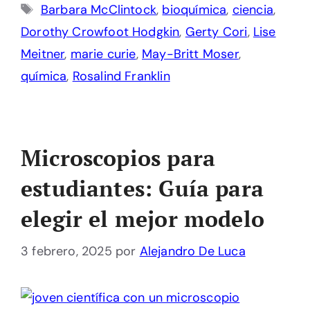
Etiquetas
Barbara McClintock
,
bioquímica
,
ciencia
,
Dorothy Crowfoot Hodgkin
,
Gerty Cori
,
Lise
Meitner
,
marie curie
,
May-Britt Moser
,
química
,
Rosalind Franklin
Microscopios para
estudiantes: Guía para
elegir el mejor modelo
3 febrero, 2025
por
Alejandro De Luca