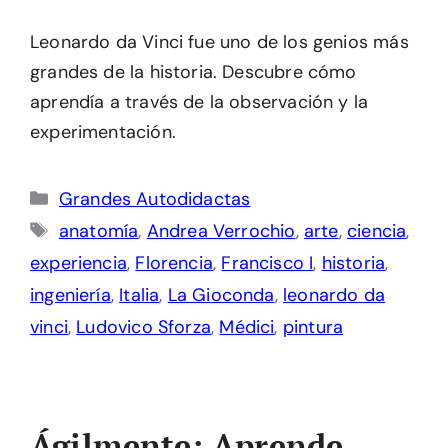
Leonardo da Vinci fue uno de los genios más
grandes de la historia. Descubre cómo
aprendía a través de la observación y la
experimentación.
Categorías
Grandes Autodidactas
Etiquetas
anatomía
,
Andrea Verrochio
,
arte
,
ciencia
,
experiencia
,
Florencia
,
Francisco I
,
historia
,
ingeniería
,
Italia
,
La Gioconda
,
leonardo da
vinci
,
Ludovico Sforza
,
Médici
,
pintura
Ágilmente: Aprende