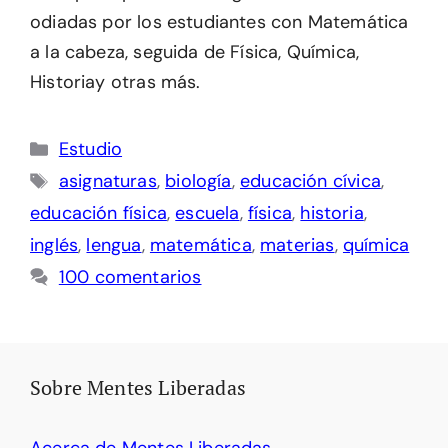
odiadas por los estudiantes con Matemática
a la cabeza, seguida de Física, Química,
Historiay otras más.
Categorías
Estudio
Etiquetas
asignaturas
,
biología
,
educación cívica
,
educación física
,
escuela
,
física
,
historia
,
inglés
,
lengua
,
matemática
,
materias
,
química
100 comentarios
Sobre Mentes Liberadas