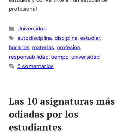
estudios y convertirte en un estudiante
profesional
Categorías
Universidad
Etiquetas
autodisciplina
,
disciplina
,
estudiar
,
horarios
,
materias
,
profesión
,
responsabilidad
,
tiempo
,
universidad
5 comentarios
Las 10 asignaturas más
odiadas por los
estudiantes