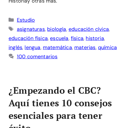
Historiay otras más.
Categorías
Estudio
Etiquetas
asignaturas
,
biología
,
educación cívica
,
educación física
,
escuela
,
física
,
historia
,
inglés
,
lengua
,
matemática
,
materias
,
química
100 comentarios
¿Empezando el CBC?
Aquí tienes 10 consejos
esenciales para tener
éxito