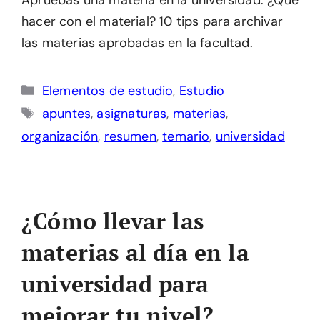
hacer con el material? 10 tips para archivar
las materias aprobadas en la facultad.
Categorías
Elementos de estudio
,
Estudio
Etiquetas
apuntes
,
asignaturas
,
materias
,
organización
,
resumen
,
temario
,
universidad
¿Cómo llevar las
materias al día en la
universidad para
mejorar tu nivel?