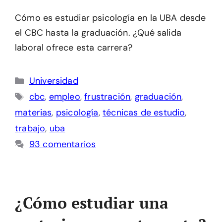
Cómo es estudiar psicología en la UBA desde
el CBC hasta la graduación. ¿Qué salida
laboral ofrece esta carrera?
Categorías
Universidad
Etiquetas
cbc
,
empleo
,
frustración
,
graduación
,
materias
,
psicología
,
técnicas de estudio
,
trabajo
,
uba
93 comentarios
¿Cómo estudiar una