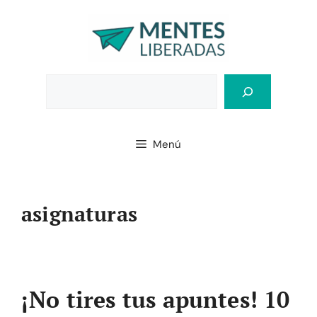
Saltar
al
contenido
Bus
Menú
asignaturas
¡No tires tus apuntes! 10