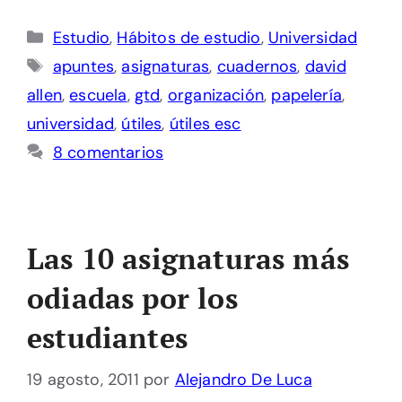
Categorías
Estudio
,
Hábitos de estudio
,
Universidad
Etiquetas
apuntes
,
asignaturas
,
cuadernos
,
david
allen
,
escuela
,
gtd
,
organización
,
papelería
,
universidad
,
útiles
,
útiles esc
8 comentarios
Las 10 asignaturas más
odiadas por los
estudiantes
19 agosto, 2011
por
Alejandro De Luca