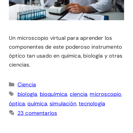
Un microscopio virtual para aprender los
componentes de este poderoso instrumento
óptico tan usado en química, biología y otras
ciencias.
Categorías
Ciencia
Etiquetas
biología
,
bioquímica
,
ciencia
,
microscopio
,
óptica
,
química
,
simulación
,
tecnología
23 comentarios