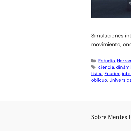
Simulaciones int
movimiento, ond
Categorías
Estudio
,
Herram
Etiquetas
ciencia
,
dinámi
física
,
Fourier
,
inte
oblicuo
,
Universid
Sobre Mentes 