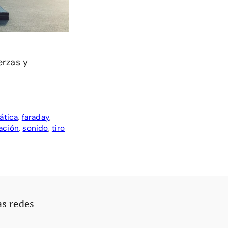
erzas y
ática
,
faraday
,
ación
,
sonido
,
tiro
as redes