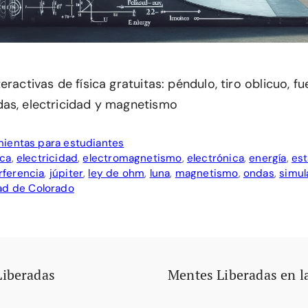
eractivas de física gratuitas: péndulo, tiro oblicuo, fu
as, electricidad y magnetismo
ientas para estudiantes
ca
,
electricidad
,
electromagnetismo
,
electrónica
,
energía
,
est
rferencia
,
júpiter
,
ley de ohm
,
luna
,
magnetismo
,
ondas
,
simul
ad de Colorado
Liberadas
Mentes Liberadas en l