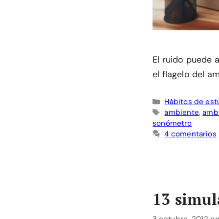
El ruido puede 
el flagelo del a
Categorías
Hábitos de est
Etiquetas
ambiente
,
ambi
sonómetro
4 comentarios
13 simul
3 octubre, 2012
p