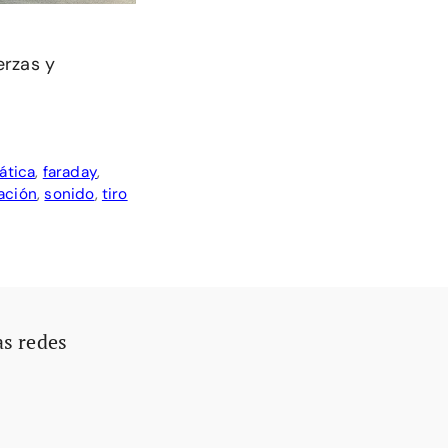
erzas y
ática
,
faraday
,
ación
,
sonido
,
tiro
as redes