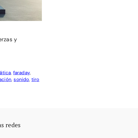
erzas y
ática
,
faraday
,
ación
,
sonido
,
tiro
as redes