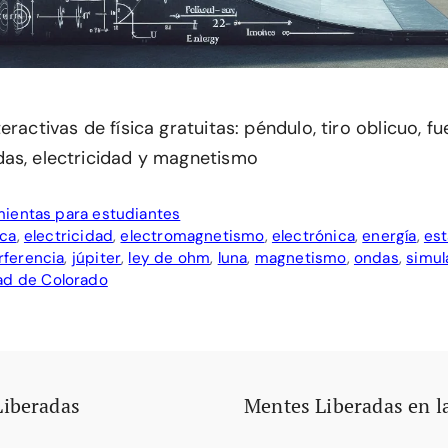
eractivas de física gratuitas: péndulo, tiro oblicuo, fu
as, electricidad y magnetismo
ientas para estudiantes
ca
,
electricidad
,
electromagnetismo
,
electrónica
,
energía
,
est
rferencia
,
júpiter
,
ley de ohm
,
luna
,
magnetismo
,
ondas
,
simul
ad de Colorado
Liberadas
Mentes Liberadas en l