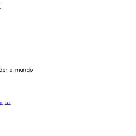
i
nder el mundo
m
,
luz