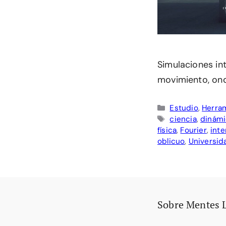
Simulaciones int
movimiento, ond
Categorías
Estudio
,
Herram
Etiquetas
ciencia
,
dinámi
física
,
Fourier
,
inte
oblicuo
,
Universid
Sobre Mentes 