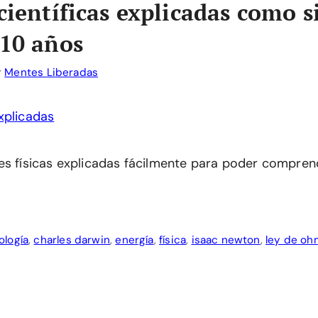
científicas explicadas como s
 10 años
r
Mentes Liberadas
es físicas explicadas fácilmente para poder compre
ología
,
charles darwin
,
energía
,
física
,
isaac newton
,
ley de oh