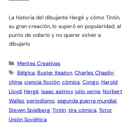
La historia del dibujante Hergé y cómo Tintin,
su gran creación, lo superó en popularidad, al
punto de odiarlo y no querer volver a
dibujarlo
Categorías
Mentes Creativas
Etiquetas
Bélgica
,
Buster Keaton
,
Charles Chaplin
,
china
,
ciencia ficción
,
cómics
,
Congo
,
Harold
Lloyd
,
Hergé
,
isaac asimov
,
julio verne
,
Norbert
Wallez
,
periodismo
,
segunda guerra mundial
,
Steven Spielberg
,
Tintín
,
tira cómica
,
Totor
,
Unión Soviética