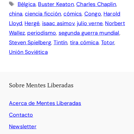
Etiquetas
Bélgica
,
Buster Keaton
,
Charles Chaplin
,
china
,
ciencia ficción
,
cómics
,
Congo
,
Harold
Lloyd
,
Hergé
,
isaac asimov
,
julio verne
,
Norbert
Wallez
,
periodismo
,
segunda guerra mundial
,
Steven Spielberg
,
Tintín
,
tira cómica
,
Totor
,
Unión Soviética
Sobre Mentes Liberadas
Acerca de Mentes Liberadas
Contacto
Newsletter