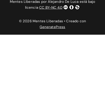
Mentes Liberadas
por
Alejandro De Luca
está bajo
licencia
CC BY-NC 4.0
© 2026 Mentes Liberadas
• Creado con
GeneratePress