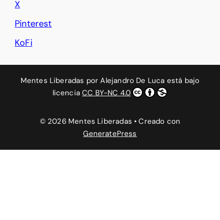
X
Pinterest
KoFi
Mentes Liberadas
por
Alejandro De Luca
está bajo
licencia
CC BY-NC 4.0
© 2026 Mentes Liberadas
• Creado con
GeneratePress