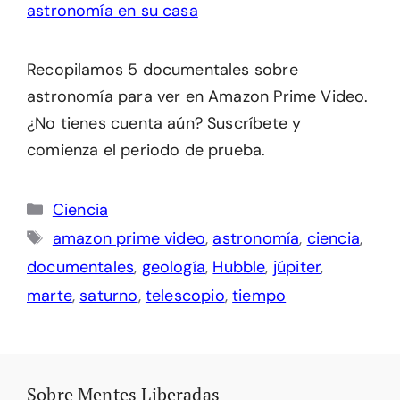
Recopilamos 5 documentales sobre
astronomía para ver en Amazon Prime Video.
¿No tienes cuenta aún? Suscríbete y
comienza el periodo de prueba.
Categorías
Ciencia
Etiquetas
amazon prime video
,
astronomía
,
ciencia
,
documentales
,
geología
,
Hubble
,
júpiter
,
marte
,
saturno
,
telescopio
,
tiempo
Sobre Mentes Liberadas