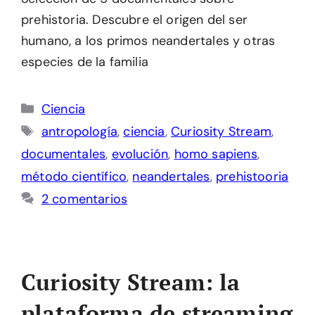
prehistoria. Descubre el origen del ser
humano, a los primos neandertales y otras
especies de la familia
Categorías
Ciencia
Etiquetas
antropología
,
ciencia
,
Curiosity Stream
,
documentales
,
evolución
,
homo sapiens
,
método científico
,
neandertales
,
prehistooria
2 comentarios
Curiosity Stream: la
plataforma de streaming