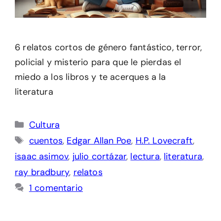
6 relatos cortos de género fantástico, terror,
policial y misterio para que le pierdas el
miedo a los libros y te acerques a la
literatura
Categorías
Cultura
Etiquetas
cuentos
,
Edgar Allan Poe
,
H.P. Lovecraft
,
isaac asimov
,
julio cortázar
,
lectura
,
literatura
,
ray bradbury
,
relatos
1 comentario