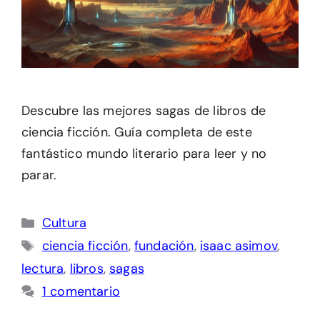
Descubre las mejores sagas de libros de
ciencia ficción. Guía completa de este
fantástico mundo literario para leer y no
parar.
Categorías
Cultura
Etiquetas
ciencia ficción
,
fundación
,
isaac asimov
,
lectura
,
libros
,
sagas
1 comentario