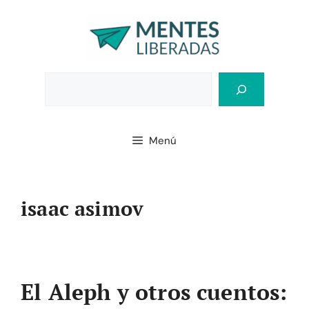
Saltar
al
contenido
Bus
Menú
isaac asimov
El Aleph y otros cuentos: