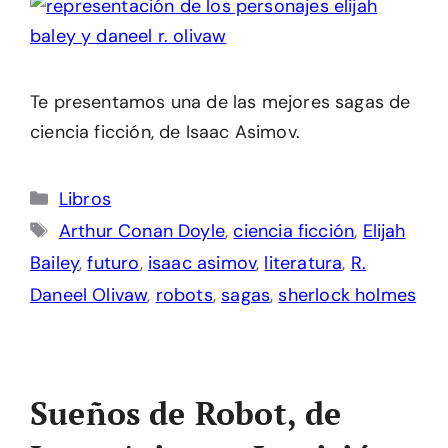
Te presentamos una de las mejores sagas de
ciencia ficción, de Isaac Asimov.
Categorías
Libros
Etiquetas
Arthur Conan Doyle
,
ciencia ficción
,
Elijah
Bailey
,
futuro
,
isaac asimov
,
literatura
,
R.
Daneel Olivaw
,
robots
,
sagas
,
sherlock holmes
Sueños de Robot, de