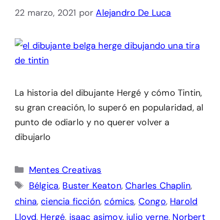
22 marzo, 2021
por
Alejandro De Luca
La historia del dibujante Hergé y cómo Tintin,
su gran creación, lo superó en popularidad, al
punto de odiarlo y no querer volver a
dibujarlo
Categorías
Mentes Creativas
Etiquetas
Bélgica
,
Buster Keaton
,
Charles Chaplin
,
china
,
ciencia ficción
,
cómics
,
Congo
,
Harold
Lloyd
,
Hergé
,
isaac asimov
,
julio verne
,
Norbert