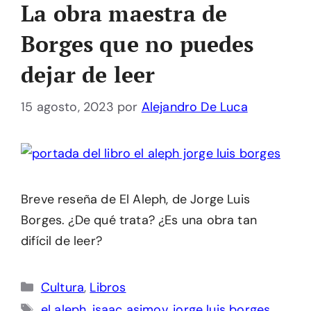
La obra maestra de
Borges que no puedes
dejar de leer
15 agosto, 2023
por
Alejandro De Luca
Breve reseña de El Aleph, de Jorge Luis
Borges. ¿De qué trata? ¿Es una obra tan
difícil de leer?
Categorías
Cultura
,
Libros
Etiquetas
el aleph
,
isaac asimov
,
jorge luis borges
,