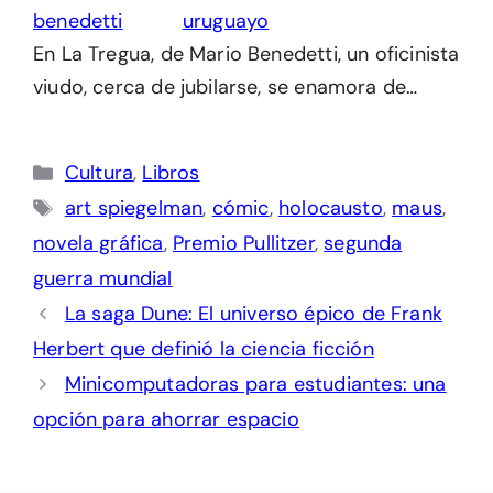
uruguayo
En La Tregua, de Mario Benedetti, un oficinista
viudo, cerca de jubilarse, se enamora de…
Categorías
Cultura
,
Libros
Etiquetas
art spiegelman
,
cómic
,
holocausto
,
maus
,
novela gráfica
,
Premio Pullitzer
,
segunda
guerra mundial
La saga Dune: El universo épico de Frank
Herbert que definió la ciencia ficción
Minicomputadoras para estudiantes: una
opción para ahorrar espacio