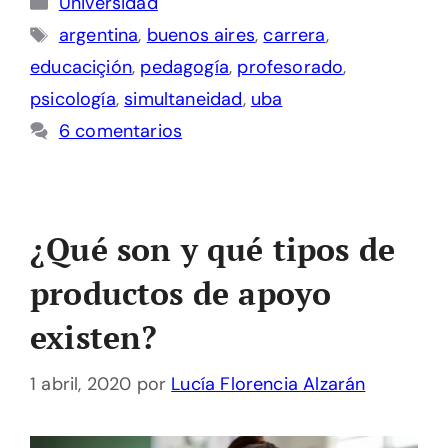
Universidad
Etiquetas
argentina
,
buenos aires
,
carrera
,
educaciçión
,
pedagogía
,
profesorado
,
psicología
,
simultaneidad
,
uba
6 comentarios
¿Qué son y qué tipos de
productos de apoyo
existen?
1 abril, 2020
por
Lucía Florencia Alzarán