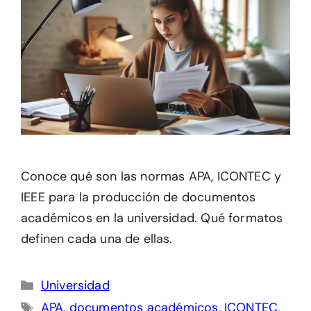
Conoce qué son las normas APA, ICONTEC y
IEEE para la producción de documentos
académicos en la universidad. Qué formatos
definen cada una de ellas.
Categorías
Universidad
Etiquetas
APA
,
documentos académicos
,
ICONTEC
,