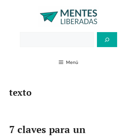
Saltar
al
contenido
Bus
Menú
texto
7 claves para un