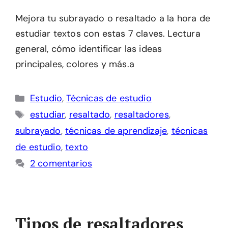
Mejora tu subrayado o resaltado a la hora de
estudiar textos con estas 7 claves. Lectura
general, cómo identificar las ideas
principales, colores y más.a
Categorías
Estudio
,
Técnicas de estudio
Etiquetas
estudiar
,
resaltado
,
resaltadores
,
subrayado
,
técnicas de aprendizaje
,
técnicas
de estudio
,
texto
2 comentarios
Tipos de resaltadores