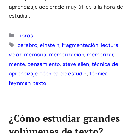
aprendizaje acelerado muy útiles a la hora de
estudiar.
Categorías
Libros
Etiquetas
cerebro
,
einstein
,
fragmentación
,
lectura
veloz
,
memoria
,
memorización
,
memorizar
,
mente
,
pensamiento
,
steve allen
,
técnica de
aprendizaje
,
técnica de estudio
,
técnica
feynman
,
texto
¿Cómo estudiar grandes
volúmenes de texto?