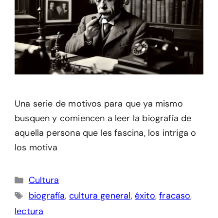
Una serie de motivos para que ya mismo
busquen y comiencen a leer la biografía de
aquella persona que les fascina, los intriga o
los motiva
Categorías
Cultura
Etiquetas
biografía
,
cultura general
,
éxito
,
fracaso
,
lectura