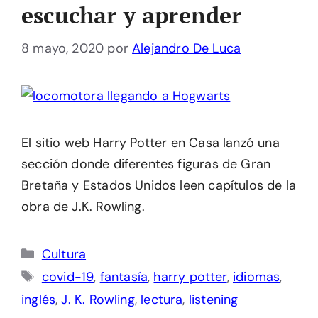
escuchar y aprender
8 mayo, 2020
por
Alejandro De Luca
El sitio web Harry Potter en Casa lanzó una
sección donde diferentes figuras de Gran
Bretaña y Estados Unidos leen capítulos de la
obra de J.K. Rowling.
Categorías
Cultura
Etiquetas
covid-19
,
fantasía
,
harry potter
,
idiomas
,
inglés
,
J. K. Rowling
,
lectura
,
listening