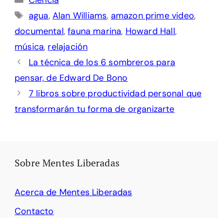
Ciencia
Etiquetas
agua
,
Alan Williams
,
amazon prime video
,
documental
,
fauna marina
,
Howard Hall
,
música
,
relajación
La técnica de los 6 sombreros para
pensar, de Edward De Bono
7 libros sobre productividad personal que
transformarán tu forma de organizarte
Sobre Mentes Liberadas
Acerca de Mentes Liberadas
Contacto