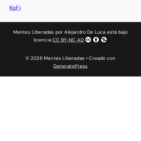
KoFi
Mentes Liberadas
por
Alejandro De Luca
está bajo
licencia
CC BY-NC 4.0
© 2026 Mentes Liberadas
• Creado con
GeneratePress