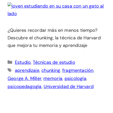
¿Quieres recordar más en menos tiempo?
Descubre el chunking, la técnica de Harvard
que mejora tu memoria y aprendizaje
Categorías
Estudio
,
Técnicas de estudio
Etiquetas
aprendizaje
,
chunking
,
fragmentación
,
George A. Miller
,
memoria
,
psicología
,
psicopedagogía
,
Universidad de Harvard