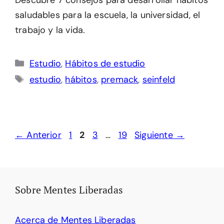
Descubre 7 consejos para desarrollar hábitos
saludables para la escuela, la universidad, el
trabajo y la vida.
Categorías
Estudio
,
Hábitos de estudio
Etiquetas
estudio
,
hábitos
,
premack
,
seinfeld
Página
Página
Página
Página
←
Anterior
1
2
3
…
19
Siguiente
→
Sobre Mentes Liberadas
Acerca de Mentes Liberadas