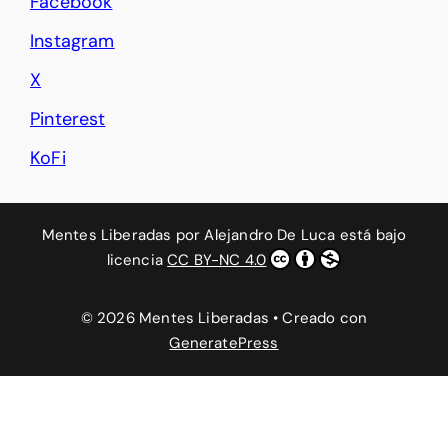
Facebook
Instagram
X
Pinterest
KoFi
Mentes Liberadas
por
Alejandro De Luca
está bajo
licencia
CC BY-NC 4.0
© 2026 Mentes Liberadas
• Creado con
GeneratePress