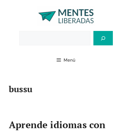
Saltar
al
contenido
Bus
Menú
bussu
Aprende idiomas con