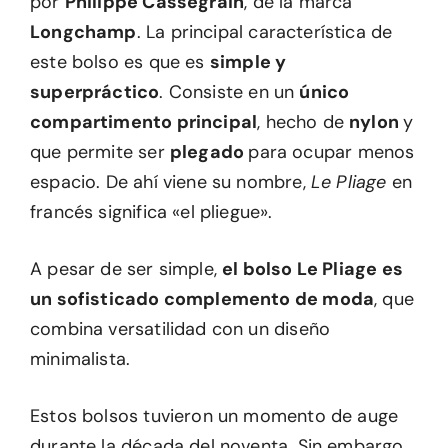
por
Philippe Cassegrain
, de la marca
Longchamp
. La principal característica de
este bolso es que es
simple y
superpráctico
. Consiste en un
único
compartimento principal
, hecho de
nylon
y
que permite ser
plegado
para ocupar menos
espacio. De ahí viene su nombre,
Le Pliage
en
francés significa «el pliegue».
A pesar de ser simple,
el bolso Le Pliage es
un sofisticado complemento de moda
, que
combina versatilidad con un diseño
minimalista.
Estos bolsos tuvieron un momento de auge
durante la década del noventa. Sin embargo,