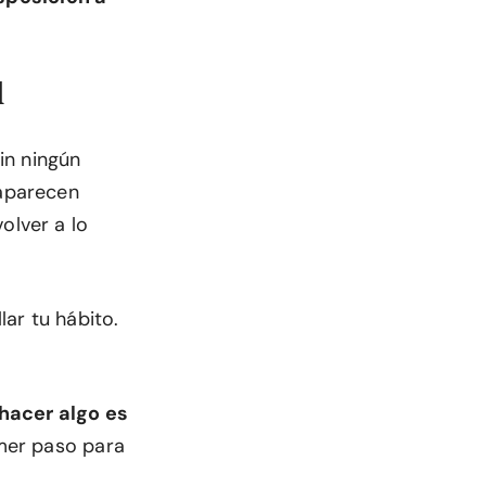
l
sin ningún
 aparecen
olver a lo
ar tu hábito.
hacer algo es
imer paso para