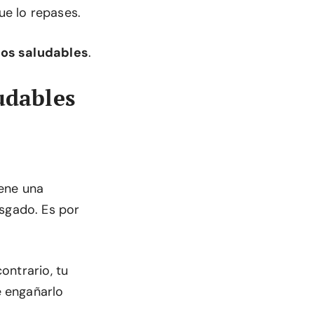
ue lo repases.
tos saludables
.
udables
iene una
esgado. Es por
contrario, tu
e engañarlo