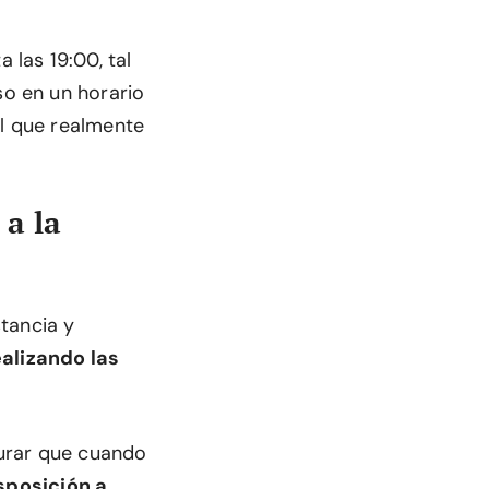
 las 19:00, tal
so en un horario
al que realmente
 a la
tancia y
alizando las
gurar que cuando
sposición a