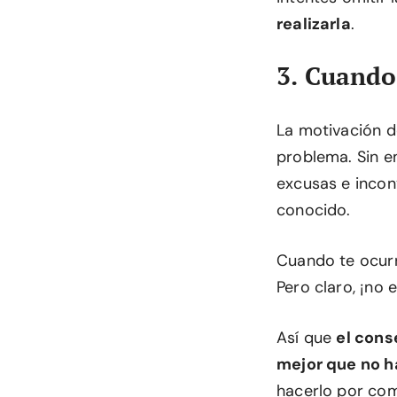
realizarla
.
3. Cuando
La motivación de
problema. Sin e
excusas e inconv
conocido.
Cuando te ocurr
Pero claro, ¡no e
Así que
el cons
mejor que no h
hacerlo por com