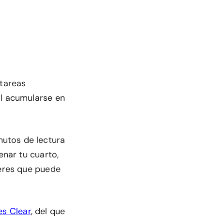
 tareas
al acumularse en
utos de lectura
enar tu cuarto,
deres que puede
es Clear
, del que