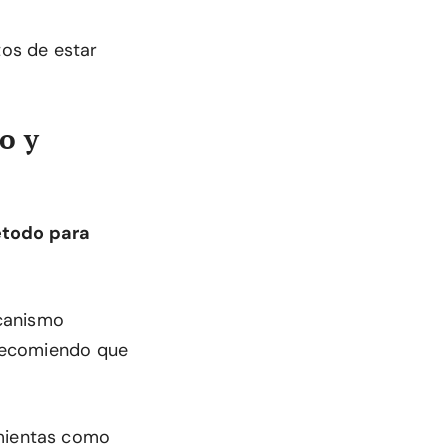
tos de estar
o y
étodo para
canismo
 recomiendo que
amientas como