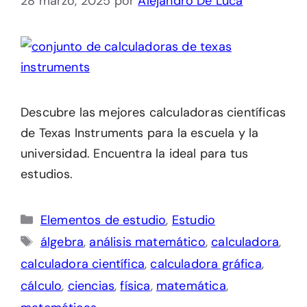
28 marzo, 2025
por
Alejandro De Luca
Descubre las mejores calculadoras científicas
de Texas Instruments para la escuela y la
universidad. Encuentra la ideal para tus
estudios.
Categorías
Elementos de estudio
,
Estudio
Etiquetas
álgebra
,
análisis matemático
,
calculadora
,
calculadora científica
,
calculadora gráfica
,
cálculo
,
ciencias
,
física
,
matemática
,