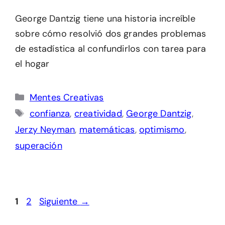
George Dantzig tiene una historia increíble
sobre cómo resolvió dos grandes problemas
de estadística al confundirlos con tarea para
el hogar
Categorías
Mentes Creativas
Etiquetas
confianza
,
creatividad
,
George Dantzig
,
Jerzy Neyman
,
matemáticas
,
optimismo
,
superación
Página
Página
1
2
Siguiente
→