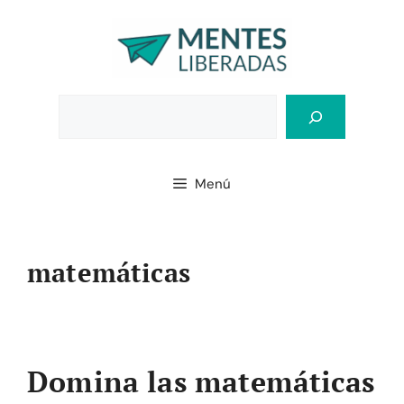
Saltar
al
contenido
Bus
Menú
matemáticas
Domina las matemáticas