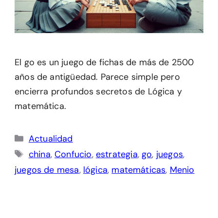
El go es un juego de fichas de más de 2500
años de antigüedad. Parece simple pero
encierra profundos secretos de Lógica y
matemática.
Categorías
Actualidad
Etiquetas
china
,
Confucio
,
estrategia
,
go
,
juegos
,
juegos de mesa
,
lógica
,
matemáticas
,
Menio