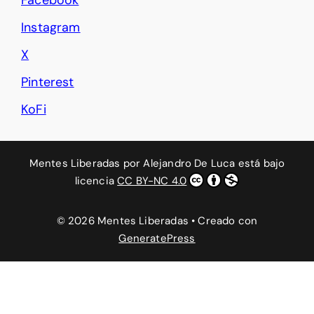
Instagram
X
Pinterest
KoFi
Mentes Liberadas
por
Alejandro De Luca
está bajo
licencia
CC BY-NC 4.0
© 2026 Mentes Liberadas
• Creado con
GeneratePress