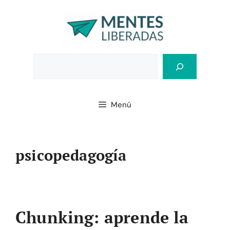
Saltar
al
contenido
Bus
Menú
psicopedagogía
Chunking: aprende la