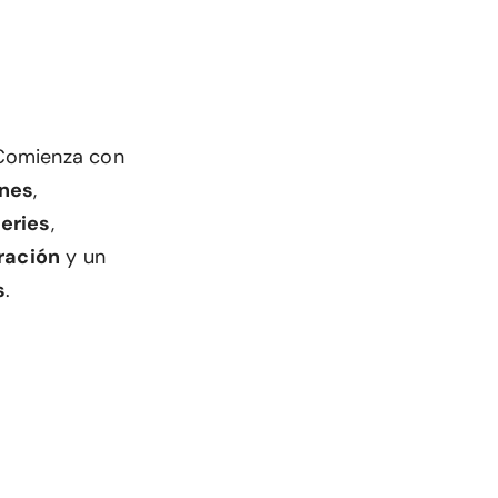
Comienza con
ones
,
eries
,
ración
y un
s
.