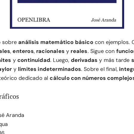
o
sobre
análisis matemático básico
con ejemplos. 
ales
,
enteros
,
racionales
y
reales
. Sigue con
funci
mites
y
continuidad
. Luego,
derivadas
y más tarde
s
aylor
y
límites indeterminados
. Sobre el final,
integ
 teórico dedicado al
cálculo con números complejo
ráficos
sé Aranda
lqua
16