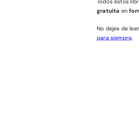
Todos estos lib
gratuita
en
for
No dejes de leer
para siempre
.