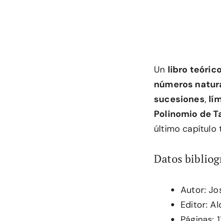
Un
libro teóric
números natur
sucesiones
,
lí
Polinomio de T
último capítulo
Datos bibliog
Autor: Jo
Editor: A
Páginas: 1