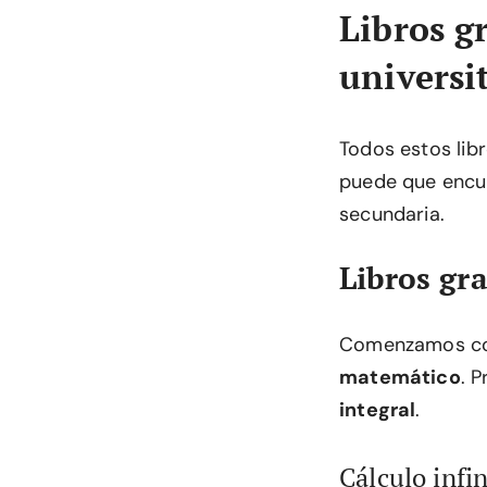
Libros g
universi
Todos estos lib
puede que encue
secundaria.
Libros gr
Comenzamos con 
matemático
. 
integral
.
Cálculo infi