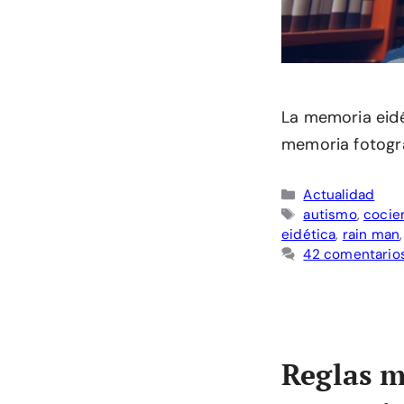
La memoria eidé
memoria fotográ
Categorías
Actualidad
Etiquetas
autismo
,
cocien
eidética
,
rain man
42 comentario
Reglas m