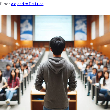
11
por
Alejandro De Luca