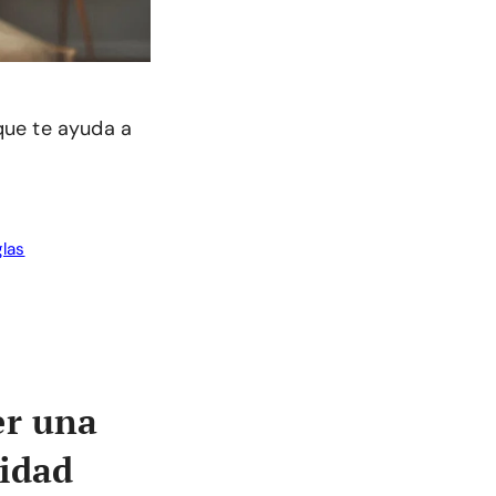
que te ayuda a
glas
er una
sidad