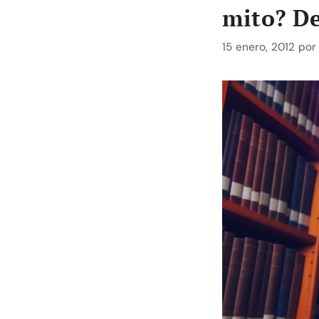
mito? D
15 enero, 2012
po