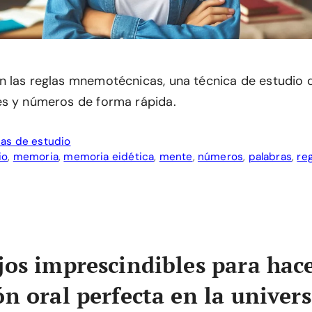
 las reglas mnemotécnicas, una técnica de estudio 
s y números de forma rápida.
as de estudio
io
,
memoria
,
memoria eidética
,
mente
,
números
,
palabras
,
re
jos imprescindibles para hac
ón oral perfecta en la univer