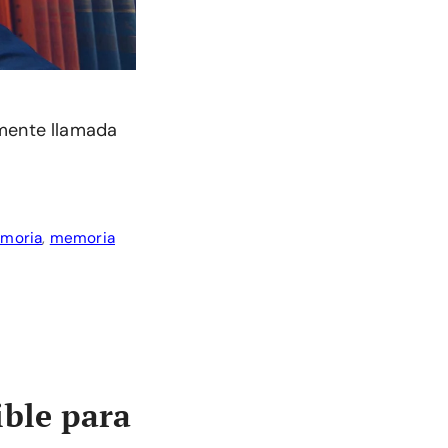
nmente llamada
moria
,
memoria
ible para