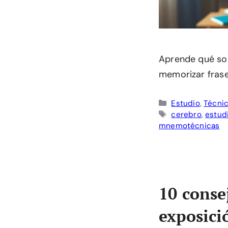
Aprende qué son
memorizar frase
Categorías
Estudio
,
Técnic
Etiquetas
cerebro
,
estud
mnemotécnicas
10 conse
exposici