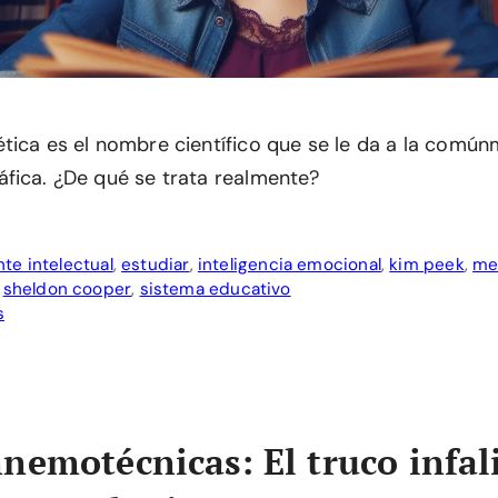
tica es el nombre científico que se le da a la comú
fica. ¿De qué se trata realmente?
te intelectual
,
estudiar
,
inteligencia emocional
,
kim peek
,
me
,
sheldon cooper
,
sistema educativo
s
nemotécnicas: El truco infal