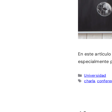
En este artícul
especialmente p
Categorías
Universidad
Etiquetas
charla
,
confere