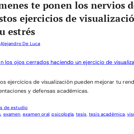
menes te ponen los nervios 
stos ejercicios de visualizaci
u estrés
r
Alejandro De Luca
s ejercicios de visualización pueden mejorar tu ren
entaciones y defensas académicas.
s de estudio
s
,
examen
,
examen oral
,
psicología
,
tesis
,
tesis académica
,
vis