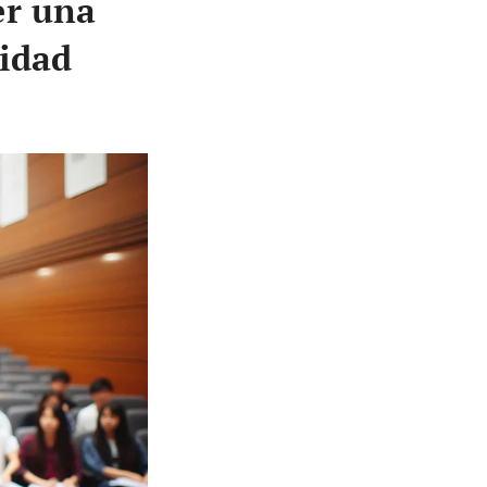
er una
sidad