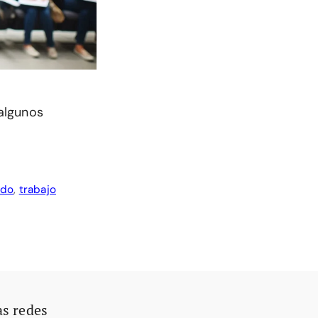
algunos
edo
,
trabajo
as redes