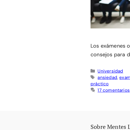
Los exámenes or
consejos para d
Categorías
Universidad
Etiquetas
ansiedad
,
exa
práctico
17 comentarios
Sobre Mentes 