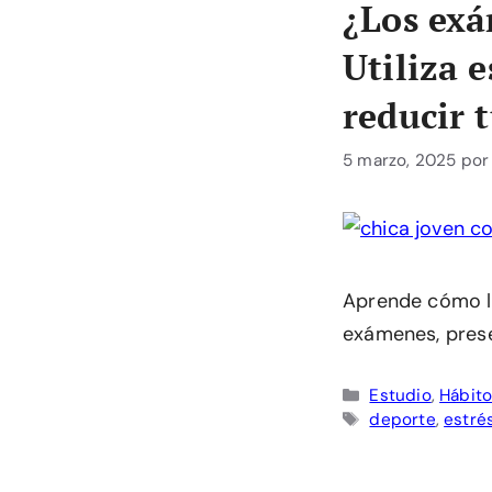
¿Los exá
Utiliza e
reducir t
5 marzo, 2025
po
Aprende cómo lo
exámenes, pres
Categorías
Estudio
,
Hábito
Etiquetas
deporte
,
estré