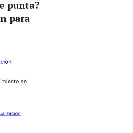
de punta?
ón para
dimiento en
ualización