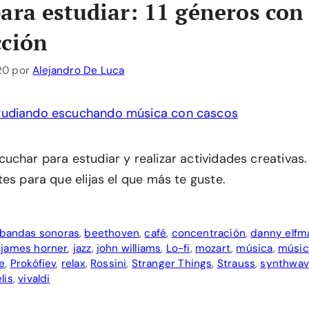
ara estudiar: 11 géneros con 
cción
20
por
Alejandro De Luca
char para estudiar y realizar actividades creativas.
es para que elijas el que más te guste.
bandas sonoras
,
beethoven
,
café
,
concentración
,
danny elfm
,
james horner
,
jazz
,
john williams
,
Lo-fi
,
mozart
,
música
,
músic
e
,
Prokófiev
,
relax
,
Rossini
,
Stranger Things
,
Strauss
,
synthwa
lis
,
vivaldi