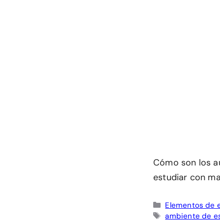
Cómo son los au
estudiar con ma
Categorías
Elementos de 
Etiquetas
ambiente de e