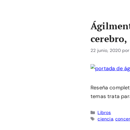
Ágilmen
cerebro,
22 junio, 2020
po
Reseña completa
temas trata para
Categorías
Libros
Etiquetas
ciencia
,
concen