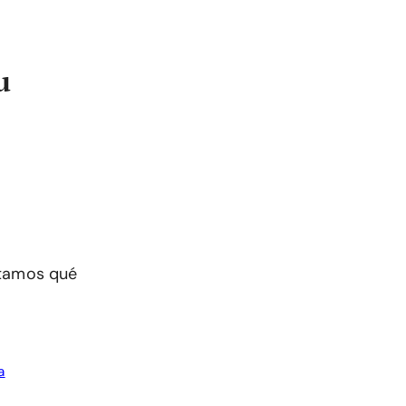
u
ntamos qué
a