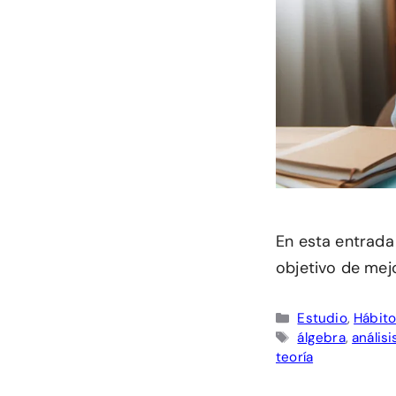
En esta entrada
objetivo de mejo
Categorías
Estudio
,
Hábito
Etiquetas
álgebra
,
anális
teoría