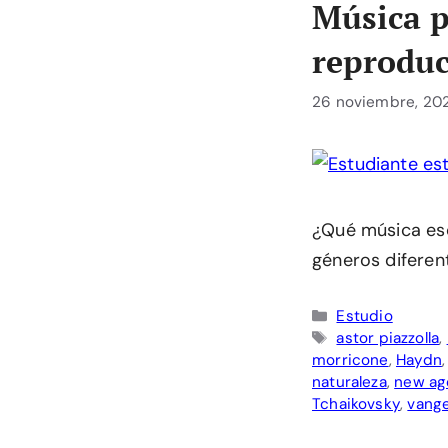
Música p
reprodu
26 noviembre, 20
¿Qué música escu
géneros diferent
Categorías
Estudio
Etiquetas
astor piazzolla
,
morricone
,
Haydn
naturaleza
,
new ag
Tchaikovsky
,
vange