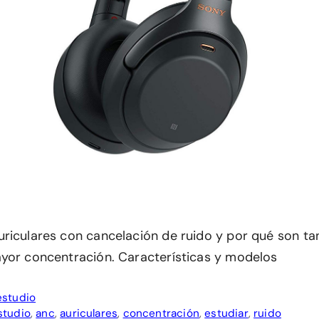
riculares con cancelación de ruido y por qué son tan
yor concentración. Características y modelos
estudio
studio
,
anc
,
auriculares
,
concentración
,
estudiar
,
ruido