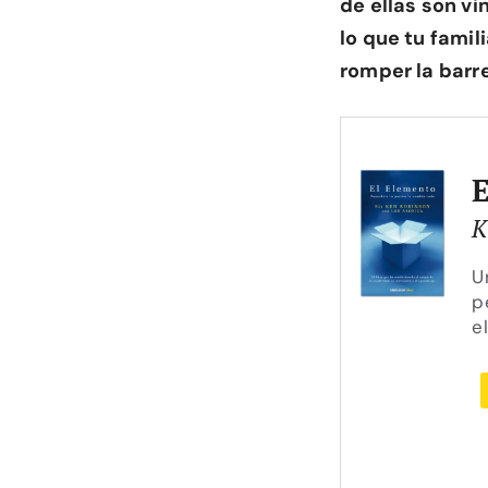
de ellas son v
lo que tu famil
romper la barre
K
U
p
e