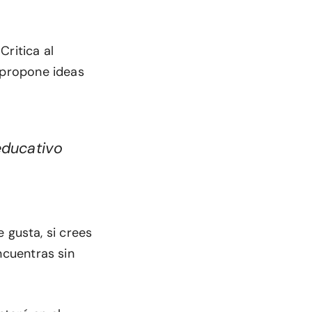
ritica al
propone ideas
 educativo
 gusta, si crees
encuentras sin