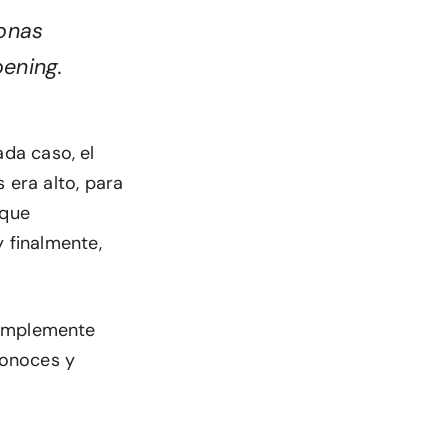
sonas
ening.
ada caso, el
 era alto, para
 que
y finalmente,
simplemente
conoces y