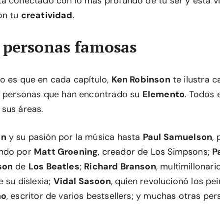
á conectado con lo más profundo de tu ser y está v
on tu
creatividad
.
 personas famosas
o es que en cada capítulo,
Ken Robinson
te ilustra 
e personas que han encontrado su
Elemento
. Todos e
sus áreas.
an
y su pasión por la música hasta
Paul Samuelson
,
ando por
Matt Groening
, creador de Los Simpsons;
P
son
de
Los Beatles
;
Richard Branson
, multimillonar
e su dislexia;
Vidal Sasoon
, quien revolucionó los pe
ho
, escritor de varios bestsellers; y muchas otras per