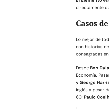
El Elemento
est
directamente c
Casos de
Lo mejor de tod
con historias d
consagradas en 
Desde
Bob Dyl
Economía. Pas
y George Harri
inglés a pesar d
60;
Paulo Coel