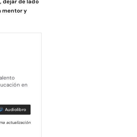
 dejar de lado
n mentor y
alento
ducación en
Audiolibro
ima actualización