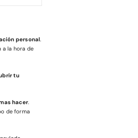
ación personal
.
n a la hora de
brir tu
amas hacer
.
mpo de forma