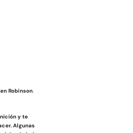
Ken Robinson
.
nición y te
acer. Algunas