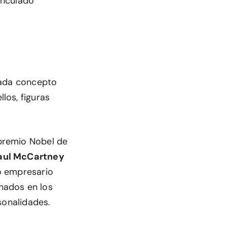
inculado
cada concepto
llos, figuras
 premio Nobel de
aul McCartney
io empresario
inados en los
sonalidades.