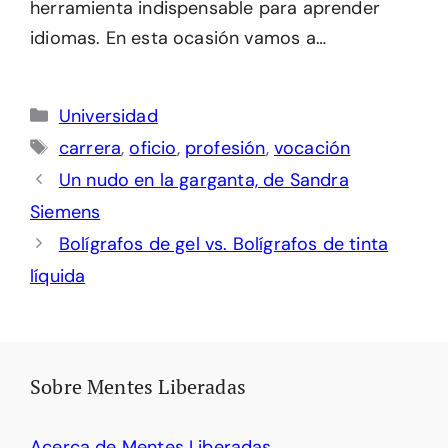
herramienta indispensable para aprender
idiomas. En esta ocasión vamos a…
Categorías
Universidad
Etiquetas
carrera
,
oficio
,
profesión
,
vocación
Un nudo en la garganta, de Sandra
Siemens
Bolígrafos de gel vs. Bolígrafos de tinta
líquida
Sobre Mentes Liberadas
Acerca de Mentes Liberadas