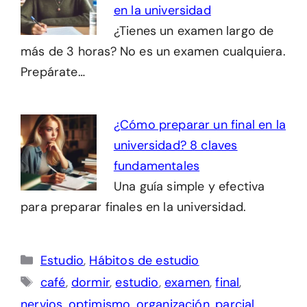
en la universidad
¿Tienes un examen largo de
más de 3 horas? No es un examen cualquiera.
Prepárate…
¿Cómo preparar un final en la
universidad? 8 claves
fundamentales
Una guía simple y efectiva
para preparar finales en la universidad.
Categorías
Estudio
,
Hábitos de estudio
Etiquetas
café
,
dormir
,
estudio
,
examen
,
final
,
nervios
,
optimismo
,
organización
,
parcial
,