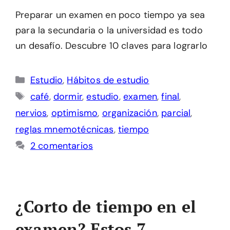
Preparar un examen en poco tiempo ya sea
para la secundaria o la universidad es todo
un desafío. Descubre 10 claves para lograrlo
Categorías
Estudio
,
Hábitos de estudio
Etiquetas
café
,
dormir
,
estudio
,
examen
,
final
,
nervios
,
optimismo
,
organización
,
parcial
,
reglas mnemotécnicas
,
tiempo
2 comentarios
¿Corto de tiempo en el
examen? Estos 7