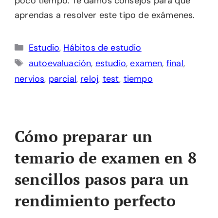
poco tiempo. Te damos consejos para que
aprendas a resolver este tipo de exámenes.
Categorías
Estudio
,
Hábitos de estudio
Etiquetas
autoevaluación
,
estudio
,
examen
,
final
,
nervios
,
parcial
,
reloj
,
test
,
tiempo
Cómo preparar un
temario de examen en 8
sencillos pasos para un
rendimiento perfecto