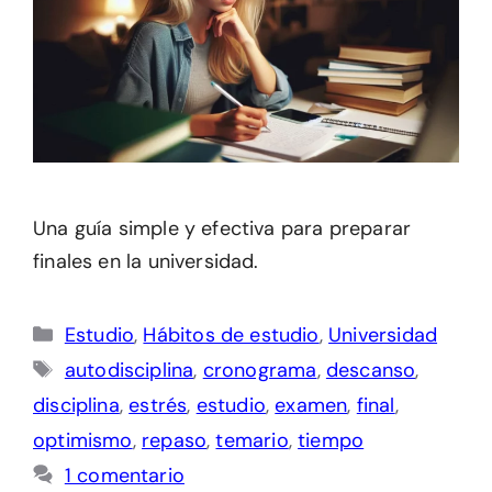
Una guía simple y efectiva para preparar
finales en la universidad.
Categorías
Estudio
,
Hábitos de estudio
,
Universidad
Etiquetas
autodisciplina
,
cronograma
,
descanso
,
disciplina
,
estrés
,
estudio
,
examen
,
final
,
optimismo
,
repaso
,
temario
,
tiempo
1 comentario